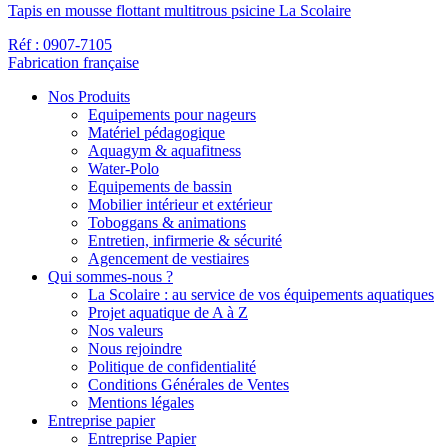
Tapis en mousse flottant multitrous psicine La Scolaire
Réf : 0907-7105
Fabrication française
Nos Produits
Equipements pour nageurs
Matériel pédagogique
Aquagym & aquafitness
Water-Polo
Equipements de bassin
Mobilier intérieur et extérieur
Toboggans & animations
Entretien, infirmerie & sécurité
Agencement de vestiaires
Qui sommes-nous ?
La Scolaire : au service de vos équipements aquatiques
Projet aquatique de A à Z
Nos valeurs
Nous rejoindre
Politique de confidentialité
Conditions Générales de Ventes
Mentions légales
Entreprise papier
Entreprise Papier