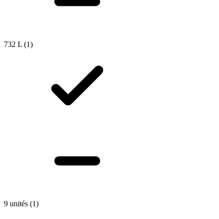
732 L
(1)
9 unités
(1)