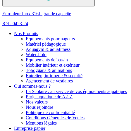
Enrouleur Inox 316L grande capacité
Réf : 0423-24
Nos Produits
Equipements pour nageurs
Matériel pédagogique
Aquagym & aquafitness
Water-Polo
Equipements de bassin
Mobilier intérieur et extérieur
Toboggans & animations
Entretien, infirmerie & sécurité
Agencement de vestiaires
Qui sommes-nous ?
La Scolaire : au service de vos équipements aquatiques
Projet aquatique de A à Z
Nos valeurs
Nous rejoindre
Politique de confidentialité
Conditions Générales de Ventes
Mentions légales
Entreprise papier