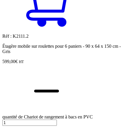
Réf : K2111.2
Étagère mobile sur roulettes pour 6 paniers - 90 x 64 x 150 cm -
Gris
599,00
€
HT
quantité de Chariot de rangement à bacs en PVC