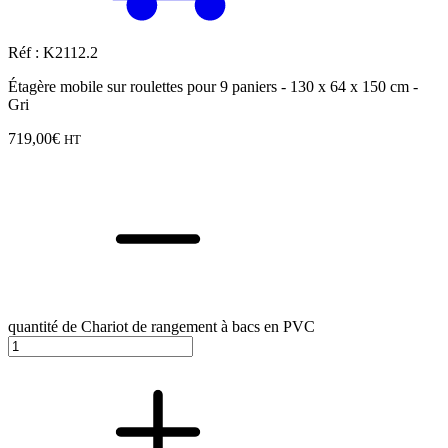
Réf : K2112.2
Étagère mobile sur roulettes pour 9 paniers - 130 x 64 x 150 cm -
Gri
719,00
€
HT
quantité de Chariot de rangement à bacs en PVC