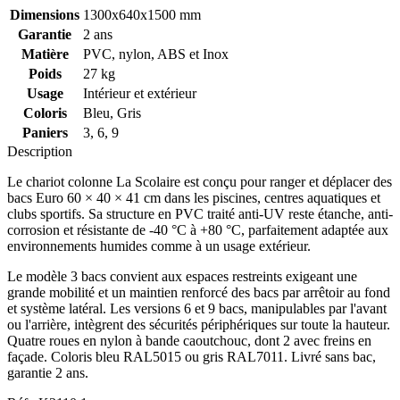
Dimensions
1300x640x1500 mm
Garantie
2 ans
Matière
PVC, nylon, ABS et Inox
Poids
27 kg
Usage
Intérieur et extérieur
Coloris
Bleu, Gris
Paniers
3, 6, 9
Description
Le chariot colonne La Scolaire est conçu pour ranger et déplacer des
bacs Euro 60 × 40 × 41 cm dans les piscines, centres aquatiques et
clubs sportifs. Sa structure en PVC traité anti-UV reste étanche, anti-
corrosion et résistante de -40 °C à +80 °C, parfaitement adaptée aux
environnements humides comme à un usage extérieur.
Le modèle 3 bacs convient aux espaces restreints exigeant une
grande mobilité et un maintien renforcé des bacs par arrêtoir au fond
et système latéral. Les versions 6 et 9 bacs, manipulables par l'avant
ou l'arrière, intègrent des sécurités périphériques sur toute la hauteur.
Quatre roues en nylon à bande caoutchouc, dont 2 avec freins en
façade. Coloris bleu RAL5015 ou gris RAL7011. Livré sans bac,
garantie 2 ans.