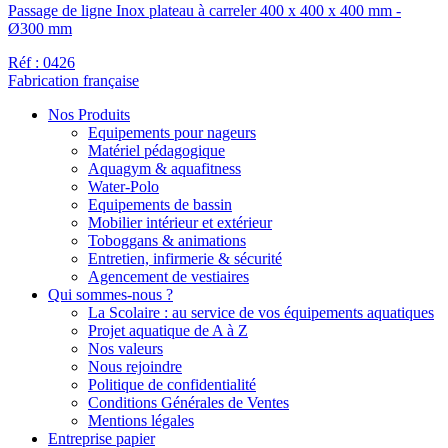
Passage de ligne Inox plateau à carreler 400 x 400 x 400 mm -
Ø300 mm
Réf : 0426
Fabrication française
Nos Produits
Equipements pour nageurs
Matériel pédagogique
Aquagym & aquafitness
Water-Polo
Equipements de bassin
Mobilier intérieur et extérieur
Toboggans & animations
Entretien, infirmerie & sécurité
Agencement de vestiaires
Qui sommes-nous ?
La Scolaire : au service de vos équipements aquatiques
Projet aquatique de A à Z
Nos valeurs
Nous rejoindre
Politique de confidentialité
Conditions Générales de Ventes
Mentions légales
Entreprise papier