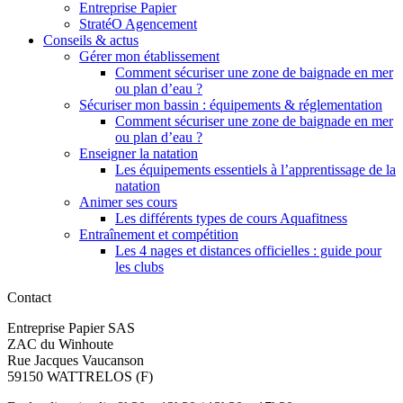
Entreprise Papier
StratéO Agencement
Conseils & actus
Gérer mon établissement
Comment sécuriser une zone de baignade en mer
ou plan d’eau ?
Sécuriser mon bassin : équipements & réglementation
Comment sécuriser une zone de baignade en mer
ou plan d’eau ?
Enseigner la natation
Les équipements essentiels à l’apprentissage de la
natation
Animer ses cours
Les différents types de cours Aquafitness
Entraînement et compétition
Les 4 nages et distances officielles : guide pour
les clubs
Contact
Entreprise Papier SAS
ZAC du Winhoute
Rue Jacques Vaucanson
59150 WATTRELOS (F)