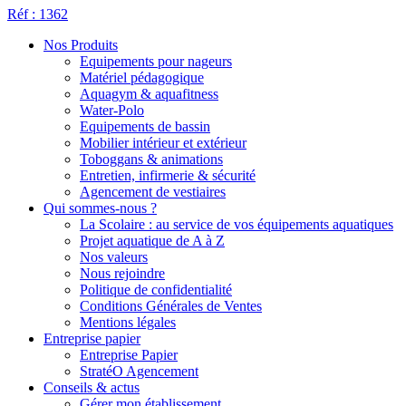
Réf : 1362
Nos Produits
Equipements pour nageurs
Matériel pédagogique
Aquagym & aquafitness
Water-Polo
Equipements de bassin
Mobilier intérieur et extérieur
Toboggans & animations
Entretien, infirmerie & sécurité
Agencement de vestiaires
Qui sommes-nous ?
La Scolaire : au service de vos équipements aquatiques
Projet aquatique de A à Z
Nos valeurs
Nous rejoindre
Politique de confidentialité
Conditions Générales de Ventes
Mentions légales
Entreprise papier
Entreprise Papier
StratéO Agencement
Conseils & actus
Gérer mon établissement