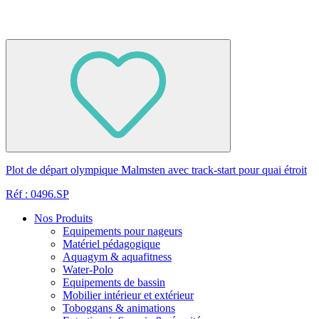
Plot de départ olympique Malmsten avec track-start pour quai étroit
Réf : 0496.SP
Nos Produits
Equipements pour nageurs
Matériel pédagogique
Aquagym & aquafitness
Water-Polo
Equipements de bassin
Mobilier intérieur et extérieur
Toboggans & animations