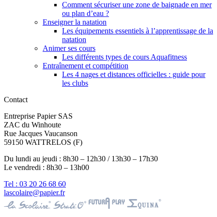
Comment sécuriser une zone de baignade en mer
ou plan d’eau ?
Enseigner la natation
Les équipements essentiels à l’apprentissage de la
natation
Animer ses cours
Les différents types de cours Aquafitness
Entraînement et compétition
Les 4 nages et distances officielles : guide pour
les clubs
Contact
Entreprise Papier SAS
ZAC du Winhoute
Rue Jacques Vaucanson
59150 WATTRELOS (F)
Du lundi au jeudi : 8h30 – 12h30 / 13h30 – 17h30
Le vendredi : 8h30 – 13h00
Tel : 03 20 26 68 60
lascolaire@papier.fr