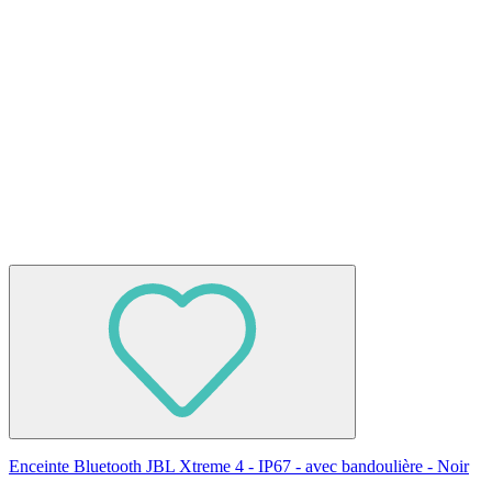
Enceinte Bluetooth JBL Xtreme 4 - IP67 - avec bandoulière - Noir