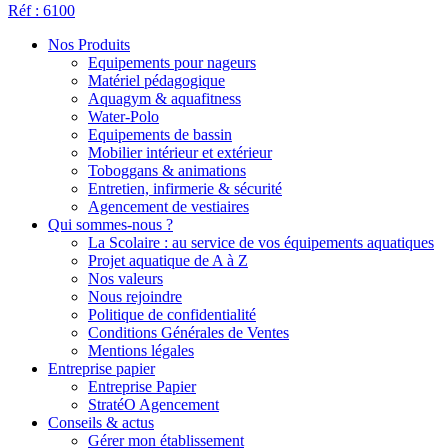
Réf : 6100
Nos Produits
Equipements pour nageurs
Matériel pédagogique
Aquagym & aquafitness
Water-Polo
Equipements de bassin
Mobilier intérieur et extérieur
Toboggans & animations
Entretien, infirmerie & sécurité
Agencement de vestiaires
Qui sommes-nous ?
La Scolaire : au service de vos équipements aquatiques
Projet aquatique de A à Z
Nos valeurs
Nous rejoindre
Politique de confidentialité
Conditions Générales de Ventes
Mentions légales
Entreprise papier
Entreprise Papier
StratéO Agencement
Conseils & actus
Gérer mon établissement