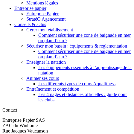
Mentions légales
Entreprise papier
Entreprise Papier
StratéO Agencement
Conseils & actus
Gérer mon établissement
Comment sécuriser une zone de baignade en mer
ou plan d’eau ?
Sécuriser mon bassin : équipements & réglementation
Comment sécuriser une zone de baignade en mer
ou plan d’eau ?
Enseigner la natation
Les équipements essentiels à l’apprentissage de la
natation
Animer ses cours
Les différents types de cours Aquafitness
Entraînement et compétition
Les 4 nages et distances officielles : guide pour
les clubs
Contact
Entreprise Papier SAS
ZAC du Winhoute
Rue Jacques Vaucanson