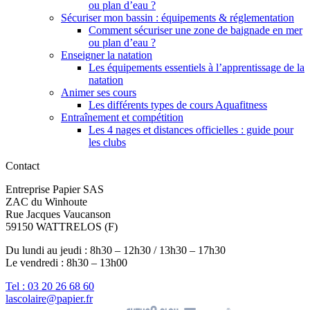
ou plan d’eau ?
Sécuriser mon bassin : équipements & réglementation
Comment sécuriser une zone de baignade en mer
ou plan d’eau ?
Enseigner la natation
Les équipements essentiels à l’apprentissage de la
natation
Animer ses cours
Les différents types de cours Aquafitness
Entraînement et compétition
Les 4 nages et distances officielles : guide pour
les clubs
Contact
Entreprise Papier SAS
ZAC du Winhoute
Rue Jacques Vaucanson
59150 WATTRELOS (F)
Du lundi au jeudi : 8h30 – 12h30 / 13h30 – 17h30
Le vendredi : 8h30 – 13h00
Tel : 03 20 26 68 60
lascolaire@papier.fr