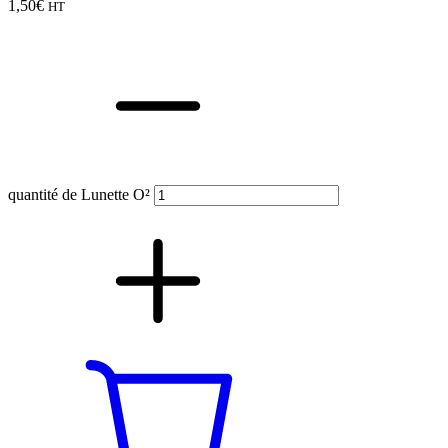
1,50
€
HT
quantité de Lunette O²