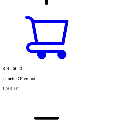
Réf : 6620
Lunette O² enfant
1,50
€
HT