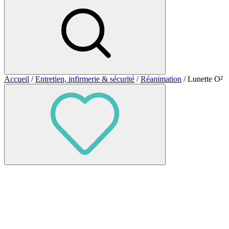
Accueil
/
Entretien, infirmerie & sécurité
/
Réanimation
/ Lunette O²