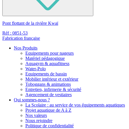
Pont flottant de la rivière Kwaï
Réf : 0851-53
Fabrication française
Nos Produits
Equipements pour nageurs
Matériel pédagogique
Aquagym & aquafitness
Water-Polo
Equipements de bassin
Mobilier intérieur et extérieur
Toboggans & animations
Entretien, infirmerie & sécurité
Agencement de vestiaires
Qui sommes-nous ?
La Scolaire : au service de vos équipements aquatiques
Projet aquatique de A à Z
Nos valeurs
Nous rejoindre
Politique de confidentialité