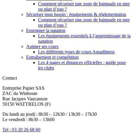
Comment sécuriser une zone de baignade en mer
ou plan d’eau ?
Sécuriser mon bassin : équipements & réglementation
Comment sécuriser une zone de baignade en mer
ou plan d’eau ?
Enseigner la natation
Les équipements essentiels à l’apprentissage de la
natation
Animer ses cours
Les différents types de cours Aquafitness
Entraînement et compétition
Les 4 nages et distances officielles : guide pour
les clubs
Contact
Entreprise Papier SAS
ZAC du Winhoute
Rue Jacques Vaucanson
59150 WATTRELOS (F)
Du lundi au jeudi : 8h30 – 12h30 / 13h30 – 17h30
Le vendredi : 8h30 – 13h00
Tel : 03 20 26 68 60