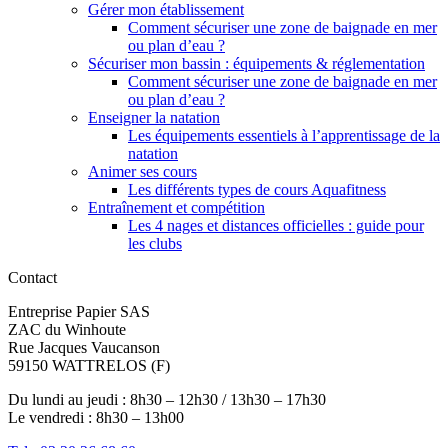
Gérer mon établissement
Comment sécuriser une zone de baignade en mer
ou plan d’eau ?
Sécuriser mon bassin : équipements & réglementation
Comment sécuriser une zone de baignade en mer
ou plan d’eau ?
Enseigner la natation
Les équipements essentiels à l’apprentissage de la
natation
Animer ses cours
Les différents types de cours Aquafitness
Entraînement et compétition
Les 4 nages et distances officielles : guide pour
les clubs
Contact
Entreprise Papier SAS
ZAC du Winhoute
Rue Jacques Vaucanson
59150 WATTRELOS (F)
Du lundi au jeudi : 8h30 – 12h30 / 13h30 – 17h30
Le vendredi : 8h30 – 13h00