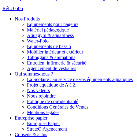
Réf : 0506
Nos Produits
Equipements pour nageurs
Matériel pédagogique
Aquagym & aquafitness
Water-Polo
Equipements de bassin
Mobilier intérieur et extérieur
Toboggans & animations
Entretien, infirmerie & sécurité
Agencement de vestiaires
Qui sommes-nous ?
La Scolaire : au service de vos équipements aquatiques
Projet aquatique de A à Z
Nos valeurs
Nous rejoindre
Politique de confidentialité
Conditions Générales de Ventes
Mentions légales
Entreprise papier
Entreprise Papier
StratéO Agencement
Conseils & actus