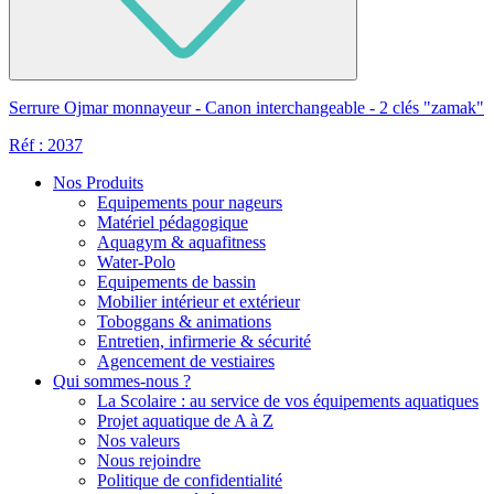
Serrure Ojmar monnayeur - Canon interchangeable - 2 clés "zamak"
Réf : 2037
Nos Produits
Equipements pour nageurs
Matériel pédagogique
Aquagym & aquafitness
Water-Polo
Equipements de bassin
Mobilier intérieur et extérieur
Toboggans & animations
Entretien, infirmerie & sécurité
Agencement de vestiaires
Qui sommes-nous ?
La Scolaire : au service de vos équipements aquatiques
Projet aquatique de A à Z
Nos valeurs
Nous rejoindre
Politique de confidentialité