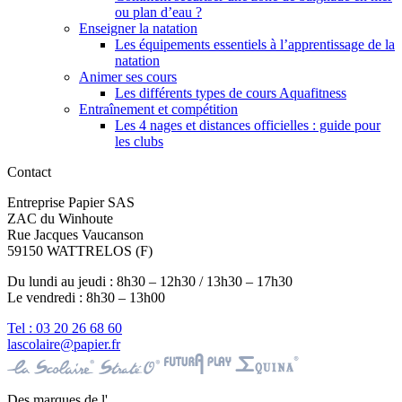
ou plan d’eau ?
Enseigner la natation
Les équipements essentiels à l’apprentissage de la
natation
Animer ses cours
Les différents types de cours Aquafitness
Entraînement et compétition
Les 4 nages et distances officielles : guide pour
les clubs
Contact
Entreprise Papier SAS
ZAC du Winhoute
Rue Jacques Vaucanson
59150 WATTRELOS (F)
Du lundi au jeudi : 8h30 – 12h30 / 13h30 – 17h30
Le vendredi : 8h30 – 13h00
Tel : 03 20 26 68 60
lascolaire@papier.fr
Des marques de l'